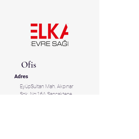
Ofis
Adres
EyüpSultan Mah. Akpınar
Sok. No:16A Sancaktepe
Istanbul
Tel
0216 561 10 06
0542 311 54 03